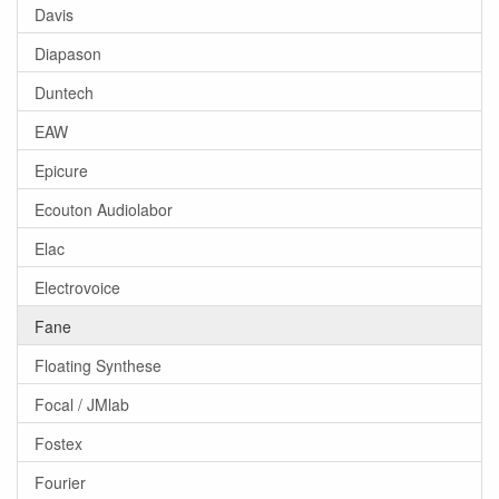
Davis
Diapason
Duntech
EAW
Epicure
Ecouton Audiolabor
Elac
Electrovoice
Fane
Floating Synthese
Focal / JMlab
Fostex
Fourier