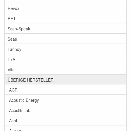
Revox
RFT
Scan-Speak
Seas
Tannoy
T+A
Vifa
ÜBERIGE HERSTELLER
ACR
Acoustic Energy
Acustik-Lab
Akai
Allison