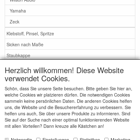
Yamaha
Zeck
Klebstoff, Pinsel, Spritze
Sicken nach Maße
Staubkappe
Herzlich willkommen! Diese Website
Service
verwendet Cookies.
Klebstoff / Pinsel / Flüssigkeit
Schön, dass Sie unsere Seite besuchen. Bitte geben Sie hier an,
welche Cookies wir platzieren dürfen. Die notwendigen Cookies
Schaumstoff oder Gummi Sicken?
sammeln keine persönlichen Daten. Die anderen Cookies helfen
Wichtig bei Bestellung
uns, die Website und die Besuchererfahrung zu verbessern. Sie
helfen uns auch, Sie über unsere Produkte zu informieren. Sind
Nachrichten
Sie auf der Suche nach einer optimal funktionierenden Website
mit allen Vorteilen? Dann kreuze alle Kästchen an!
Kontakt
Allgemeine Verkaufsbedingungen
Notwendig
Einstellungen
Statistiken
Marketing