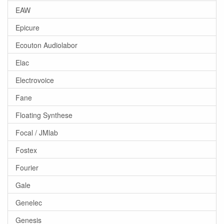
EAW
Epicure
Ecouton Audiolabor
Elac
Electrovoice
Fane
Floating Synthese
Focal / JMlab
Fostex
Fourier
Gale
Genelec
Genesis