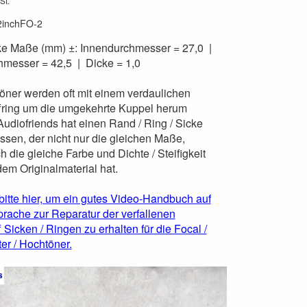
St.
2inchFO-2
e Maße (mm) ±: Innendurchmesser = 27,0 |
esser = 42,5 | Dicke = 1,0
öner werden oft mit einem verdaulichen
ring um die umgekehrte Kuppel herum
 Audiofriends hat einen Rand / Ring / Sicke
assen, der nicht nur die gleichen Maße,
 die gleiche Farbe und Dichte / Steifigkeit
em Originalmaterial hat.
bitte hier, um ein gutes Video-Handbuch auf
rache zur Reparatur der verfallenen
Sicken / Ringen zu erhalten für die Focal /
er / Hochtöner.