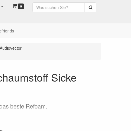
0
Suche
ofriends
Audiovector
chaumstoff Sicke
 das beste Refoam.