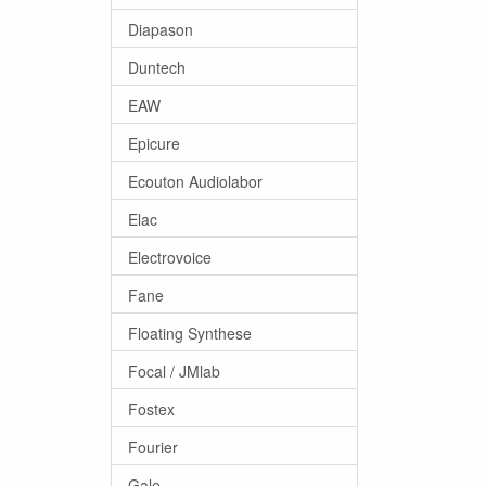
Diapason
Duntech
EAW
Epicure
Ecouton Audiolabor
Elac
Electrovoice
Fane
Floating Synthese
Focal / JMlab
Fostex
Fourier
Gale