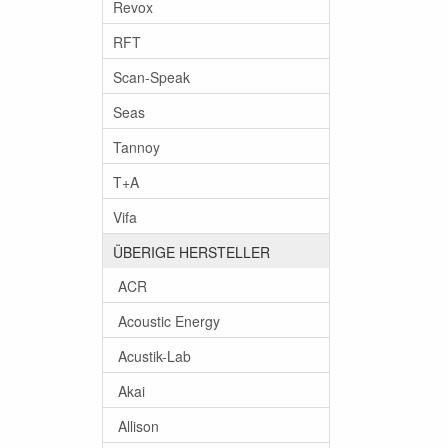
Revox
RFT
Scan-Speak
Seas
Tannoy
T+A
Vifa
ÜBERIGE HERSTELLER
ACR
Acoustic Energy
Acustik-Lab
Akai
Allison