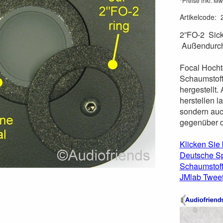
*Preise inkl. Mw
Artikelcode
:
2”FO-2 Sick
Außendurchm
Focal Hocht
Schaumstoff
hergestellt.
herstellen l
sondern auch
gegenüber d
Klicken Sie 
Deutsche Sp
Schaumstoff 
JMlab Tweet