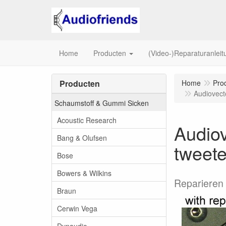
Home
Producten
(Video-)Reparaturanlei
Producten
Home
Pro
Audiovect
Schaumstoff & Gummi Sicken
Acoustic Research
Audiov
Bang & Olufsen
tweete
Bose
Bowers & Wilkins
Reparieren 
Braun
Cerwin Vega
Dynaudio