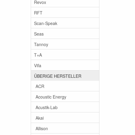
Revox
RFT
Scan-Speak
Seas
Tannoy
T+A
Vifa
ÜBERIGE HERSTELLER
ACR
Acoustic Energy
Acustik-Lab
Akai
Allison