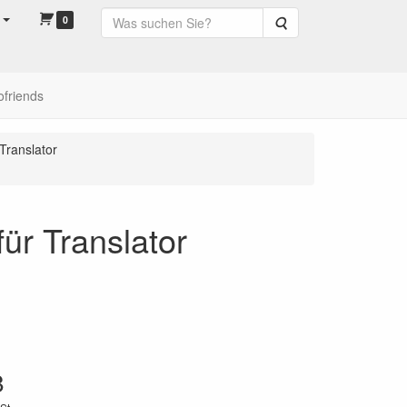
0
Suche
ofriends
Translator
ür Translator
8