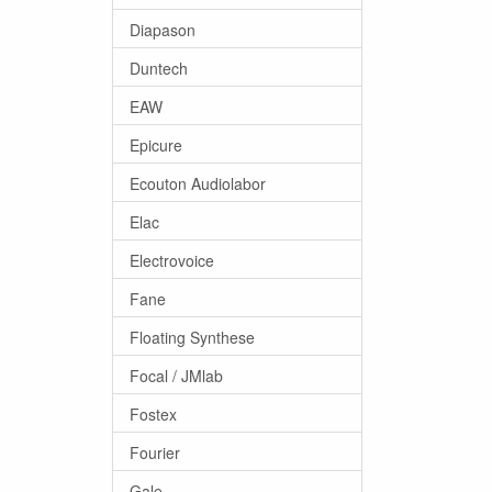
Diapason
Duntech
EAW
Epicure
Ecouton Audiolabor
Elac
Electrovoice
Fane
Floating Synthese
Focal / JMlab
Fostex
Fourier
Gale