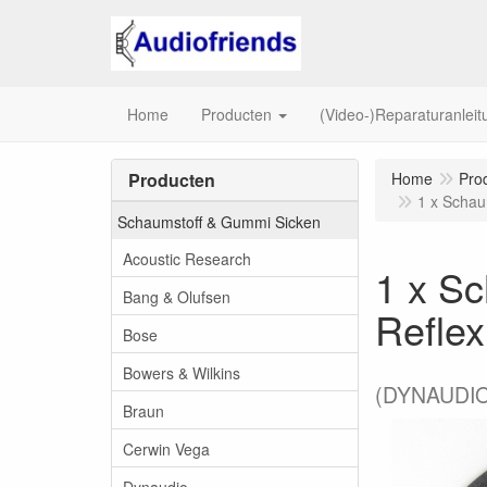
Home
Producten
(Video-)Reparaturanlei
Producten
Home
Pro
1 x Schau
Schaumstoff & Gummi Sicken
Acoustic Research
1 x Sc
Bang & Olufsen
Reflex
Bose
Bowers & Wilkins
(DYNAUDIO
Braun
Cerwin Vega
Dynaudio