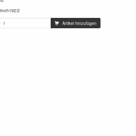
St.
8inch192/2
Artikel hinzufügen