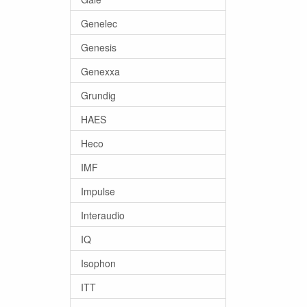
Genelec
Genesis
Genexxa
Grundig
HAES
Heco
IMF
Impulse
Interaudio
IQ
Isophon
ITT