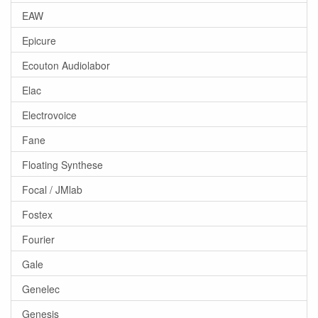
EAW
Epicure
Ecouton Audiolabor
Elac
Electrovoice
Fane
Floating Synthese
Focal / JMlab
Fostex
Fourier
Gale
Genelec
Genesis