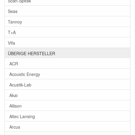
Scan-Speak
Seas
Tannoy
T+A
Vifa
ÜBERIGE HERSTELLER
ACR
Acoustic Energy
Acustik-Lab
Akai
Allison
Altec Lansing
Arcus