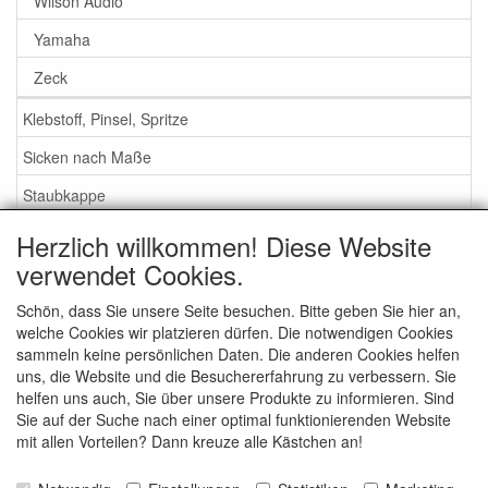
Wilson Audio
Yamaha
Zeck
Klebstoff, Pinsel, Spritze
Sicken nach Maße
Staubkappe
Herzlich willkommen! Diese Website
Service
verwendet Cookies.
Klebstoff / Pinsel / Flüssigkeit
Schön, dass Sie unsere Seite besuchen. Bitte geben Sie hier an,
welche Cookies wir platzieren dürfen. Die notwendigen Cookies
Schaumstoff oder Gummi Sicken?
sammeln keine persönlichen Daten. Die anderen Cookies helfen
Wichtig bei Bestellung
uns, die Website und die Besuchererfahrung zu verbessern. Sie
helfen uns auch, Sie über unsere Produkte zu informieren. Sind
Nachrichten
Sie auf der Suche nach einer optimal funktionierenden Website
mit allen Vorteilen? Dann kreuze alle Kästchen an!
Kontakt