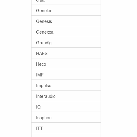
Genelec
Genesis
Genexxa
Grundig
HAES
Heco
IMF
Impulse
Interaudio
IQ
Isophon
ITT