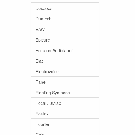
Diapason
Duntech
EAW
Epicure
Ecouton Audiolabor
Elac
Electrovoice
Fane
Floating Synthese
Focal / JMlab
Fostex
Fourier
Gale