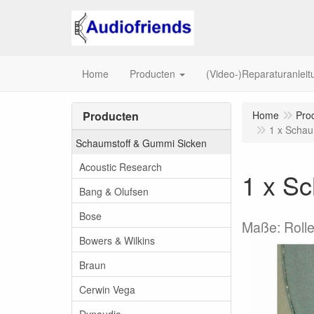
Home
Producten
(Video-)Reparaturanlei
Producten
Home
Pro
1 x Schau
Schaumstoff & Gummi Sicken
Acoustic Research
1 x Sc
Bang & Olufsen
Bose
Maße: Rolle
Bowers & Wilkins
Braun
Cerwin Vega
Dynaudio