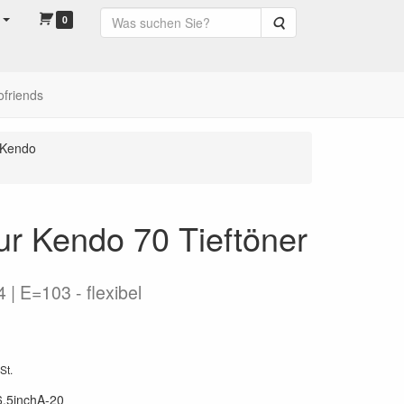
0
Suche
ofriends
Kendo
ur Kendo 70 Tieftöner
| E=103 - flexibel
St.
6,5inchA-20