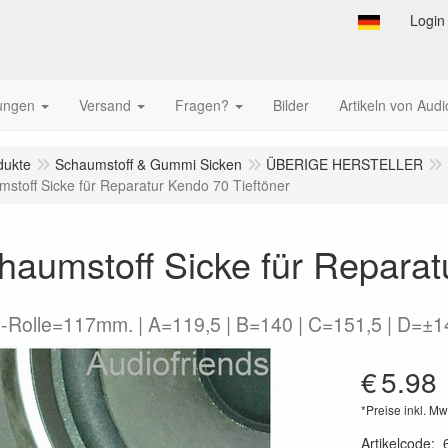
Login
tungen
Versand
Fragen?
Bilder
Artikeln von Audi
dukte
Schaumstoff & Gummi Sicken
ÜBERIGE HERSTELLER
mstoff Sicke für Reparatur Kendo 70 Tieftöner
haumstoff Sicke für Reparat
-Rolle=117mm. | A=119,5 | B=140 | C=151,5 | D=±14 
€
5.98
*Preise inkl. Mw
Artikelcode
: