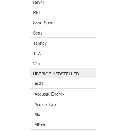
Revox
RFT
Scan-Speak
Seas
Tannoy
T+A
Vifa
ÜBERIGE HERSTELLER
ACR
Acoustic Energy
Acustik-Lab
Akai
Allison