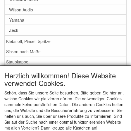
Wilson Audio
Yamaha
Zeck
Klebstoff, Pinsel, Spritze
Sicken nach Maße
Staubkappe
Herzlich willkommen! Diese Website
Service
verwendet Cookies.
Klebstoff / Pinsel / Flüssigkeit
Schön, dass Sie unsere Seite besuchen. Bitte geben Sie hier an,
welche Cookies wir platzieren dürfen. Die notwendigen Cookies
Schaumstoff oder Gummi Sicken?
sammeln keine persönlichen Daten. Die anderen Cookies helfen
Wichtig bei Bestellung
uns, die Website und die Besuchererfahrung zu verbessern. Sie
helfen uns auch, Sie über unsere Produkte zu informieren. Sind
Nachrichten
Sie auf der Suche nach einer optimal funktionierenden Website
mit allen Vorteilen? Dann kreuze alle Kästchen an!
Kontakt