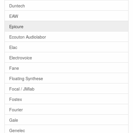
Duntech
EAW
Epicure
Ecouton Audiolabor
Elac
Electrovoice
Fane
Floating Synthese
Focal / JMlab
Fostex
Fourier
Gale
Genelec