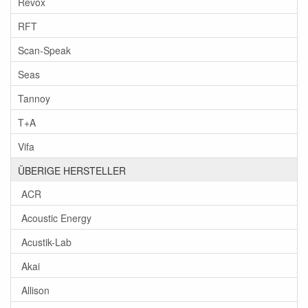
Revox
RFT
Scan-Speak
Seas
Tannoy
T+A
Vifa
ÜBERIGE HERSTELLER
ACR
Acoustic Energy
Acustik-Lab
Akai
Allison