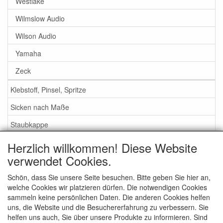
Westlake
Wilmslow Audio
Wilson Audio
Yamaha
Zeck
Klebstoff, Pinsel, Spritze
Sicken nach Maße
Staubkappe
Herzlich willkommen! Diese Website
Service
verwendet Cookies.
Klebstoff / Pinsel / Flüssigkeit
Schön, dass Sie unsere Seite besuchen. Bitte geben Sie hier an,
welche Cookies wir platzieren dürfen. Die notwendigen Cookies
Schaumstoff oder Gummi Sicken?
sammeln keine persönlichen Daten. Die anderen Cookies helfen
Wichtig bei Bestellung
uns, die Website und die Besuchererfahrung zu verbessern. Sie
helfen uns auch, Sie über unsere Produkte zu informieren. Sind