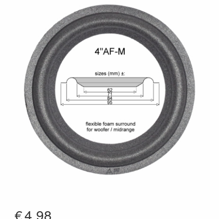
€
4.98