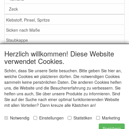
Zeck
Klebstoff, Pinsel, Spritze
Sicken nach Maße
Staubkappe
Herzlich willkommen! Diese Website
Service
verwendet Cookies.
Klebstoff / Pinsel / Flüssigkeit
Schön, dass Sie unsere Seite besuchen. Bitte geben Sie hier an,
welche Cookies wir platzieren dürfen. Die notwendigen Cookies
Schaumstoff oder Gummi Sicken?
sammeln keine persönlichen Daten. Die anderen Cookies helfen
Wichtig bei Bestellung
uns, die Website und die Besuchererfahrung zu verbessern. Sie
helfen uns auch, Sie über unsere Produkte zu informieren. Sind
Nachrichten
Sie auf der Suche nach einer optimal funktionierenden Website
mit allen Vorteilen? Dann kreuze alle Kästchen an!
Kontakt
Allgemeine Verkaufsbedingungen
Notwendig
Einstellungen
Statistiken
Marketing
Speichern