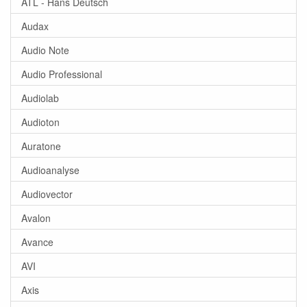
ATL - Hans Deutsch
Audax
Audio Note
Audio Professional
Audiolab
Audioton
Auratone
Audioanalyse
Audiovector
Avalon
Avance
AVI
Axis