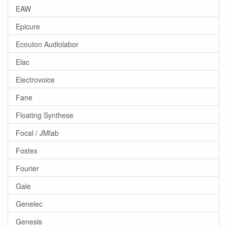
EAW
Epicure
Ecouton Audiolabor
Elac
Electrovoice
Fane
Floating Synthese
Focal / JMlab
Fostex
Fourier
Gale
Genelec
Genesis