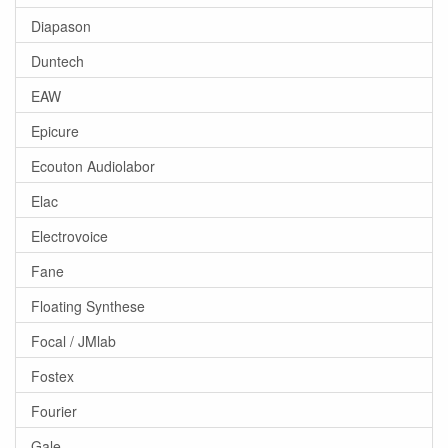
Diapason
Duntech
EAW
Epicure
Ecouton Audiolabor
Elac
Electrovoice
Fane
Floating Synthese
Focal / JMlab
Fostex
Fourier
Gale