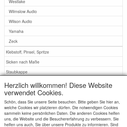
Westlake
Wilmslow Audio
Wilson Audio
Yamaha
Zeck
Klebstoff, Pinsel, Spritze
Sicken nach Maße
Staubkappe
Herzlich willkommen! Diese Website
Service
verwendet Cookies.
Klebstoff / Pinsel / Flüssigkeit
Schön, dass Sie unsere Seite besuchen. Bitte geben Sie hier an,
welche Cookies wir platzieren dürfen. Die notwendigen Cookies
Schaumstoff oder Gummi Sicken?
sammeln keine persönlichen Daten. Die anderen Cookies helfen
Wichtig bei Bestellung
uns, die Website und die Besuchererfahrung zu verbessern. Sie
helfen uns auch, Sie über unsere Produkte zu informieren. Sind