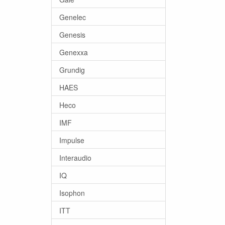
Genelec
Genesis
Genexxa
Grundig
HAES
Heco
IMF
Impulse
Interaudio
IQ
Isophon
ITT