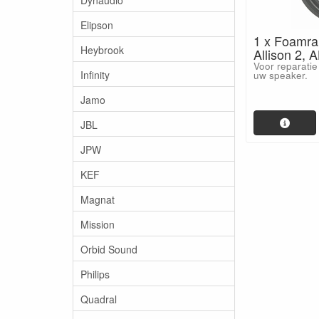
Elipson
1 x Foamran
Heybrook
Allison 2, 
Voor reparatie
Infinity
uw speaker.
Jamo
JBL
JPW
KEF
Magnat
Mission
Orbid Sound
Philips
Quadral