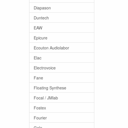
Diapason
Duntech
EAW
Epicure
Ecouton Audiolabor
Elac
Electrovoice
Fane
Floating Synthese
Focal / JMlab
Fostex
Fourier
Gale