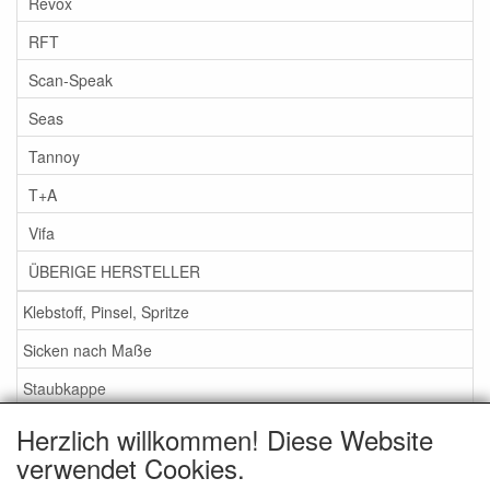
Revox
RFT
Scan-Speak
Seas
Tannoy
T+A
Vifa
ÜBERIGE HERSTELLER
Klebstoff, Pinsel, Spritze
Sicken nach Maße
Staubkappe
Herzlich willkommen! Diese Website
Service
verwendet Cookies.