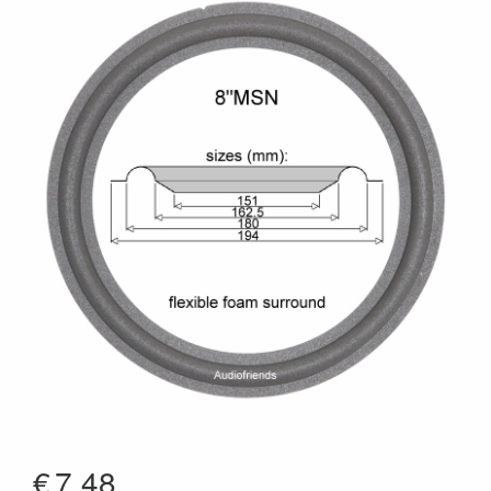
€
7.48