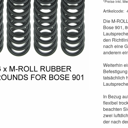
*Preise inkl. Mw
Artikelcode
:
Die M-ROLL 
Bose 901, 8
Lautsprecher
den Richtli
nach eine G
anderem ein
Weiterhin ei
Befestigung
tatsächlich 
Lautsprecher
In Bezug auf
flexibel tro
beachten Si
zwei luftdic
der nach dem