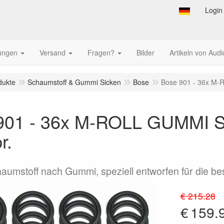
Login
tungen
Versand
Fragen?
Bilder
Artikeln von Audi
dukte
Schaumstoff & Gummi Sicken
Bose
Bose 901 - 36x M-R
901 - 36x M-ROLL GUMMI Si
r.
aumstoff nach Gummi, speziell entworfen für die be
€ 215.28
€
159.