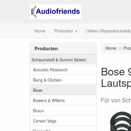
Home
Producten
(Video-)Reparaturanlei
Producten
Home
Pro
Schaumstoff & Gummi Sicken
Bose 
Acoustic Research
Lautsp
Bang & Olufsen
Bose
Für von Sch
Bowers & Wilkins
Braun
Cerwin Vega
Dynaudio