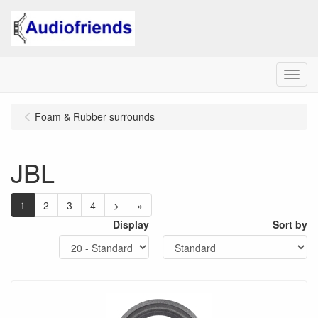
Menu
Foam & Rubber surrounds
JBL
1
2
3
4
>
»
Display
Sort by