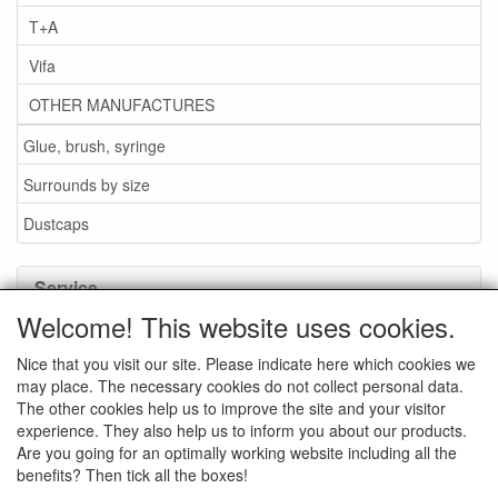
T+A
Vifa
OTHER MANUFACTURES
Glue, brush, syringe
Surrounds by size
Dustcaps
Service
Welcome! This website uses cookies.
Glue / Brush / Fluid
Nice that you visit our site. Please indicate here which cookies we
Foam or rubber surrounds?
may place. The necessary cookies do not collect personal data.
Important when ordering
The other cookies help us to improve the site and your visitor
experience. They also help us to inform you about our products.
News
Are you going for an optimally working website including all the
benefits? Then tick all the boxes!
Contact data