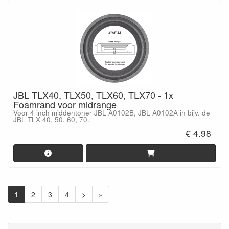
JBL TLX40, TLX50, TLX60, TLX70 - 1x
Foamrand voor midrange
Voor 4 inch middentoner JBL A0102B, JBL A0102A in bijv. de
JBL TLX 40, 50, 60, 70.
€ 4.98
1
2
3
4
>
»