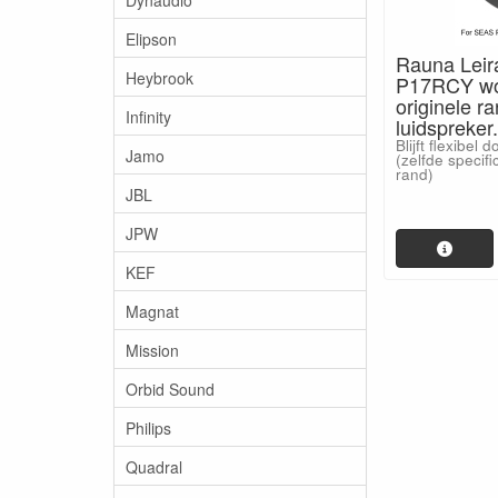
Elipson
Rauna Leira
Heybrook
P17RCY wo
originele r
Infinity
luidspreker.
Blijft flexibel
Jamo
(zelfde specif
rand)
JBL
JPW
KEF
Magnat
Mission
Orbid Sound
Philips
Quadral