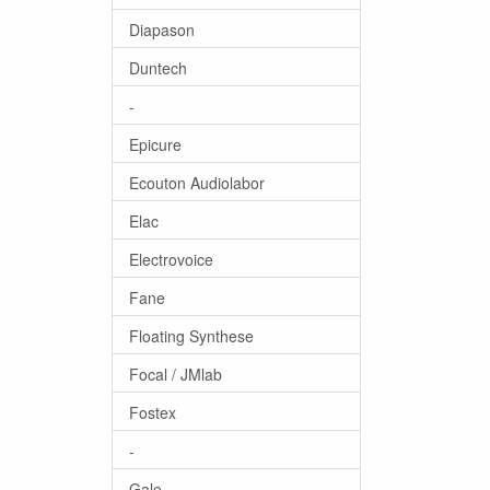
Diapason
Duntech
-
Epicure
Ecouton Audiolabor
Elac
Electrovoice
Fane
Floating Synthese
Focal / JMlab
Fostex
-
Gale