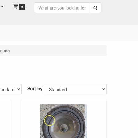
0
Search
auna
Sort by