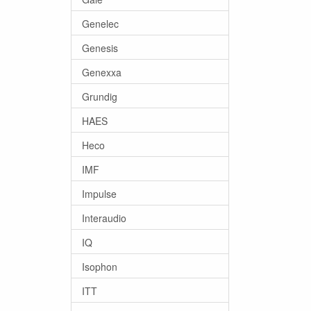
Genelec
Genesis
Genexxa
Grundig
HAES
Heco
IMF
Impulse
Interaudio
IQ
Isophon
ITT