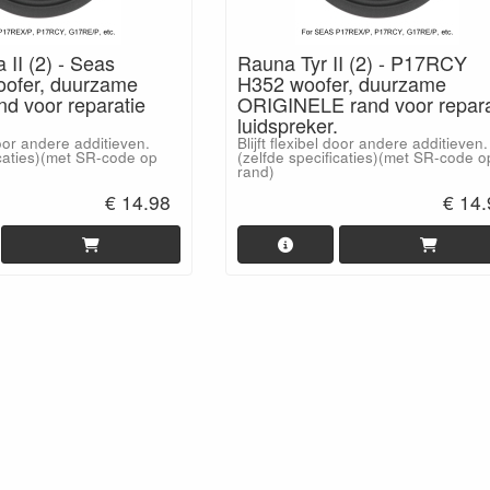
 II (2) - Seas
Rauna Tyr II (2) - P17RCY
ofer, duurzame
H352 woofer, duurzame
and voor reparatie
ORIGINELE rand voor repara
luidspreker.
 door andere additieven.
Blijft flexibel door andere additieven.
icaties)(met SR-code op
(zelfde specificaties)(met SR-code o
rand)
€ 14.98
€ 14