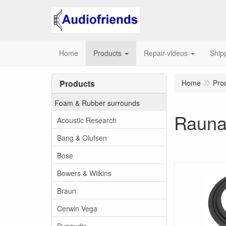
Home
Products
Repair-videos
Ship
Products
Home
Pro
Foam & Rubber surrounds
Raun
Acoustic Research
Bang & Olufsen
Bose
Bowers & Wilkins
Braun
Cerwin Vega
Dynaudio