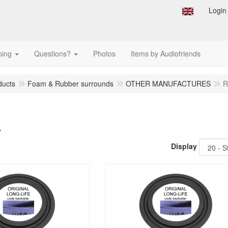
Login
ping
Questions?
Photos
Items by Audiofriends
ducts
Foam & Rubber surrounds
OTHER MANUFACTURES
R
a
Display