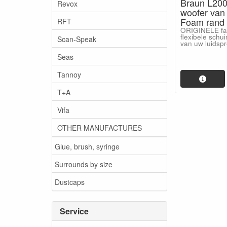
Braun L200/
Revox
woofer van 
Foam rand v
RFT
ORIGINELE fabr
flexibele schu
Scan-Speak
van uw luidspr
Seas
Tannoy
T+A
Vifa
OTHER MANUFACTURES
Glue, brush, syringe
Surrounds by size
Dustcaps
Service