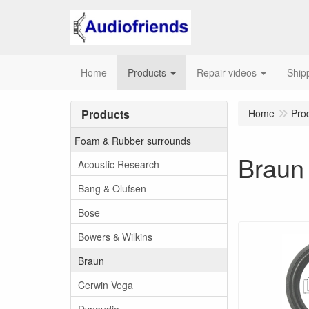
Home
Products
Repair-videos
Ship
Products
Home
Pro
Foam & Rubber surrounds
Braun
Acoustic Research
Bang & Olufsen
Bose
Bowers & Wilkins
Braun
Cerwin Vega
Dynaudio