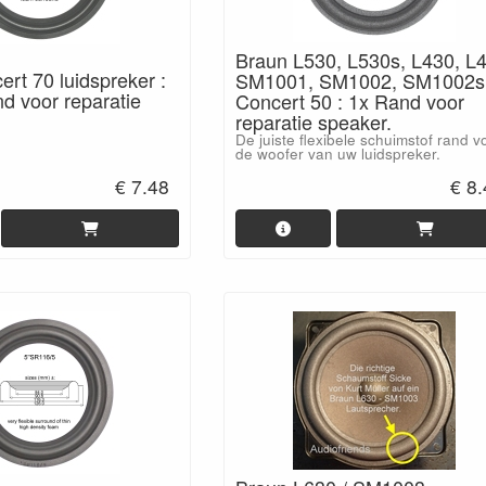
Braun L530, L530s, L430, L
rt 70 luidspreker :
SM1001, SM1002, SM1002s
d voor reparatie
Concert 50 : 1x Rand voor
reparatie speaker.
De juiste flexibele schuimstof rand v
de woofer van uw luidspreker.
€ 7.48
€ 8