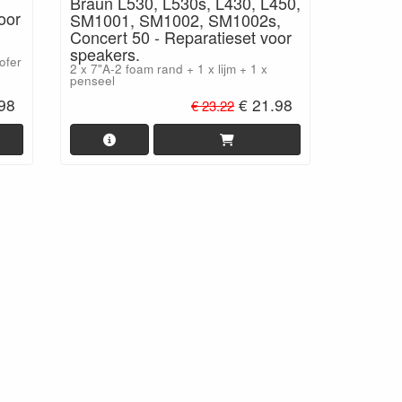
Braun L530, L530s, L430, L450,
oor
SM1001, SM1002, SM1002s,
Concert 50 - Reparatieset voor
speakers.
ofer
2 x 7"A-2 foam rand + 1 x lijm + 1 x
penseel
.98
€ 21.98
€ 23.22