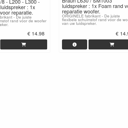
Braun L630 / SM1003
8 - L200 - L300 -
luidspreker : 1x Foam rand v
luidspreker : 1x
reparatie woofer.
oor reparatie.
ORIGINELE fabrikant - De juiste
ikant - De juiste
flexibele schuimstof rand voor de wo
imstof rand voor de woofer
van uw luidspreker.
eker.
€ 14.98
€ 14