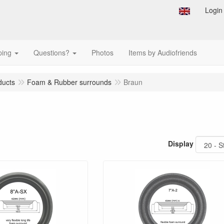
Login
ping
Questions?
Photos
Items by Audiofriends
ducts
Foam & Rubber surrounds
Braun
Display