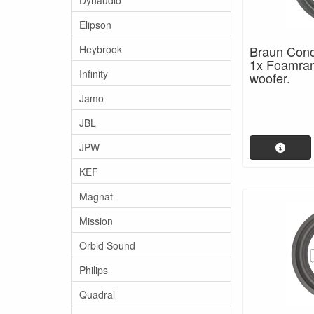
Elipson
Heybrook
Braun Conce
1x Foamran
Infinity
woofer.
Jamo
JBL
JPW
KEF
Magnat
Mission
Orbid Sound
Philips
Quadral