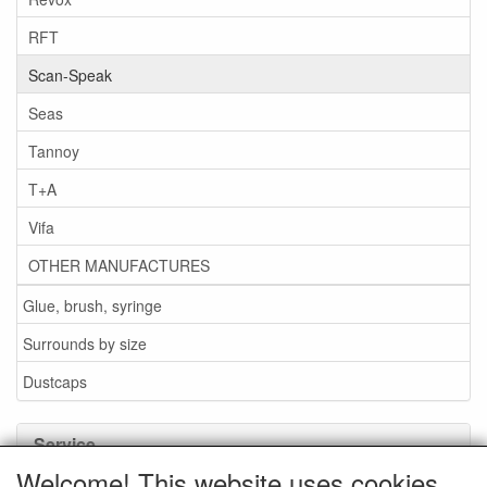
RFT
Scan-Speak
Seas
Tannoy
T+A
Vifa
OTHER MANUFACTURES
Glue, brush, syringe
Surrounds by size
Dustcaps
Service
Welcome! This website uses cookies.
Glue / Brush / Fluid