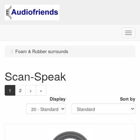
Menu
Foam & Rubber surrounds
Scan-Speak
1
2
>
»
Display
Sort by