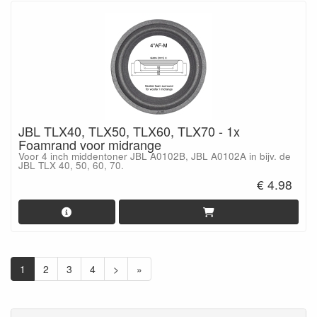
JBL TLX40, TLX50, TLX60, TLX70 - 1x
Foamrand voor midrange
Voor 4 inch middentoner JBL A0102B, JBL A0102A in bijv. de
JBL TLX 40, 50, 60, 70.
€ 4.98
1
2
3
4
>
»