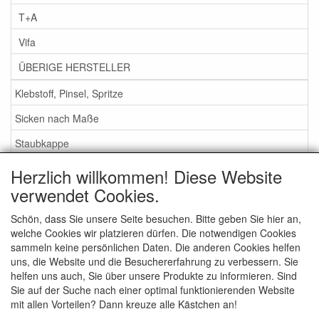
T+A
Vifa
ÜBERIGE HERSTELLER
Klebstoff, Pinsel, Spritze
Sicken nach Maße
Staubkappe
Herzlich willkommen! Diese Website
Service
verwendet Cookies.
Klebstoff / Pinsel / Flüssigkeit
Schön, dass Sie unsere Seite besuchen. Bitte geben Sie hier an,
welche Cookies wir platzieren dürfen. Die notwendigen Cookies
Schaumstoff oder Gummi Sicken?
sammeln keine persönlichen Daten. Die anderen Cookies helfen
Wichtig bei Bestellung
uns, die Website und die Besuchererfahrung zu verbessern. Sie
helfen uns auch, Sie über unsere Produkte zu informieren. Sind
Nachrichten
Sie auf der Suche nach einer optimal funktionierenden Website
mit allen Vorteilen? Dann kreuze alle Kästchen an!
Kontakt