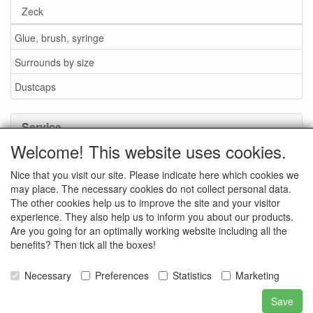
Zeck
Glue, brush, syringe
Surrounds by size
Dustcaps
Service
Welcome! This website uses cookies.
Glue / Brush / Fluid
Nice that you visit our site. Please indicate here which cookies we
Foam or rubber surrounds?
may place. The necessary cookies do not collect personal data.
Important when ordering
The other cookies help us to improve the site and your visitor
experience. They also help us to inform you about our products.
News
Are you going for an optimally working website including all the
benefits? Then tick all the boxes!
Contact data
General Sales Conditions
Necessary
Preferences
Statistics
Marketing
Save