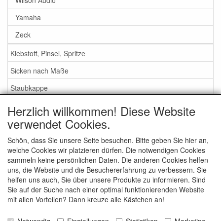
Yamaha
Zeck
Klebstoff, Pinsel, Spritze
Sicken nach Maße
Staubkappe
Herzlich willkommen! Diese Website
Service
verwendet Cookies.
Klebstoff / Pinsel / Flüssigkeit
Schön, dass Sie unsere Seite besuchen. Bitte geben Sie hier an,
welche Cookies wir platzieren dürfen. Die notwendigen Cookies
Schaumstoff oder Gummi Sicken?
sammeln keine persönlichen Daten. Die anderen Cookies helfen
Wichtig bei Bestellung
uns, die Website und die Besuchererfahrung zu verbessern. Sie
helfen uns auch, Sie über unsere Produkte zu informieren. Sind
Nachrichten
Sie auf der Suche nach einer optimal funktionierenden Website
mit allen Vorteilen? Dann kreuze alle Kästchen an!
Kontakt
Allgemeine Verkaufsbedingungen