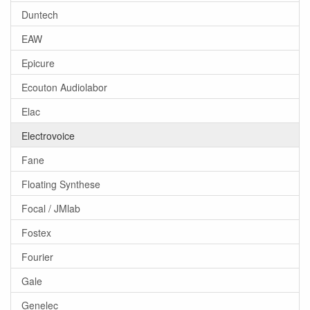
Duntech
EAW
Epicure
Ecouton Audiolabor
Elac
Electrovoice
Fane
Floating Synthese
Focal / JMlab
Fostex
Fourier
Gale
Genelec