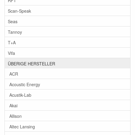
RFT
Scan-Speak
Seas
Tannoy
T+A
Vifa
ÜBERIGE HERSTELLER
ACR
Acoustic Energy
Acustik-Lab
Akai
Allison
Altec Lansing