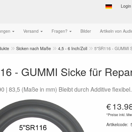
Login
tungen
Versand
Fragen?
Bilder
Artikeln von Audi
dukte
Sicken nach Maße
4,5 - 6 Inch/Zoll
5"SR116 - GUMMI Si
16 - GUMMI Sicke für Repar
90 | 83,5 (Maße in mm) Bleibt durch Additive flexibel.
€
13.9
*Preise inkl. Mw
Artikelcode
: