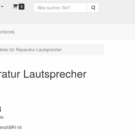
0
Suche
ofriends
cke für Reparatur Lautsprecher
atur Lautsprecher
8
St.
5inchSR116