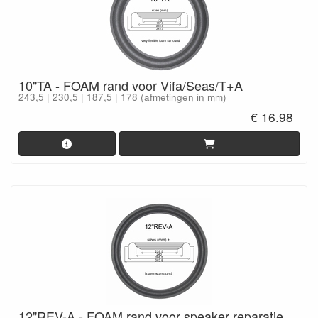
10"TA - FOAM rand voor Vifa/Seas/T+A
243,5 | 230,5 | 187,5 | 178 (afmetingen in mm)
€ 16.98
12"REV-A - FOAM rand voor speaker reparatie