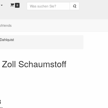
0
Suche
ofriends
Dahlquist
Zoll Schaumstoff
8