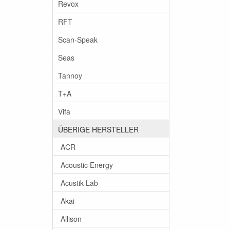
Revox
RFT
Scan-Speak
Seas
Tannoy
T+A
Vifa
ÜBERIGE HERSTELLER
ACR
Acoustic Energy
Acustik-Lab
Akai
Allison