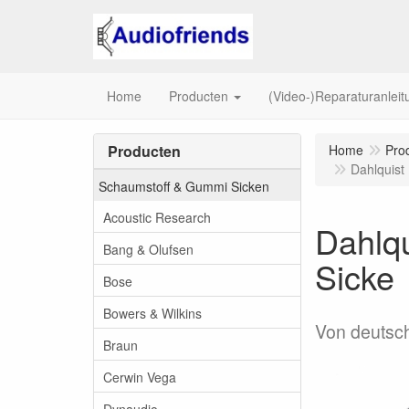
Home
Producten
(Video-)Reparaturanlei
Producten
Home
Pro
Dahlquist
Schaumstoff & Gummi Sicken
Acoustic Research
Dahlq
Bang & Olufsen
Sicke
Bose
Bowers & Wilkins
Von deutsch
Braun
Cerwin Vega
Dynaudio