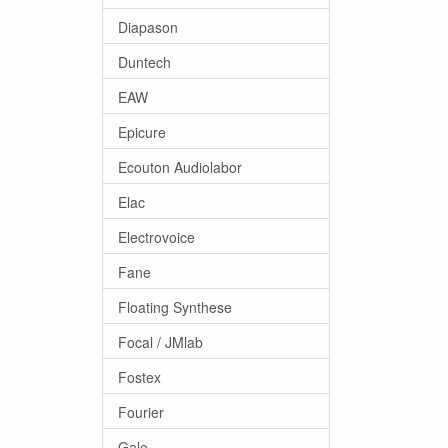
Diapason
Duntech
EAW
Epicure
Ecouton Audiolabor
Elac
Electrovoice
Fane
Floating Synthese
Focal / JMlab
Fostex
Fourier
Gale