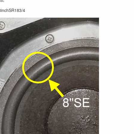
St.
8inchSR183/4