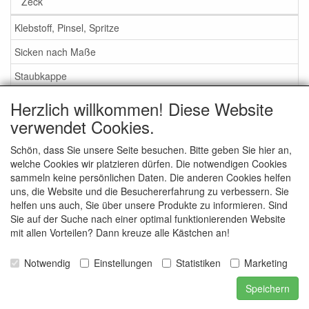
Zeck
Klebstoff, Pinsel, Spritze
Sicken nach Maße
Staubkappe
Herzlich willkommen! Diese Website
Service
verwendet Cookies.
Klebstoff / Pinsel / Flüssigkeit
Schön, dass Sie unsere Seite besuchen. Bitte geben Sie hier an,
welche Cookies wir platzieren dürfen. Die notwendigen Cookies
Schaumstoff oder Gummi Sicken?
sammeln keine persönlichen Daten. Die anderen Cookies helfen
Wichtig bei Bestellung
uns, die Website und die Besuchererfahrung zu verbessern. Sie
helfen uns auch, Sie über unsere Produkte zu informieren. Sind
Nachrichten
Sie auf der Suche nach einer optimal funktionierenden Website
mit allen Vorteilen? Dann kreuze alle Kästchen an!
Kontakt
Allgemeine Verkaufsbedingungen
Notwendig
Einstellungen
Statistiken
Marketing
Speichern