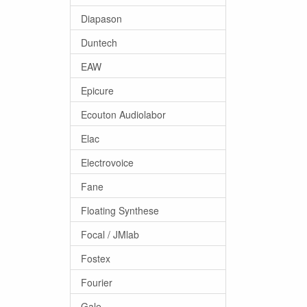
Diapason
Duntech
EAW
Epicure
Ecouton Audiolabor
Elac
Electrovoice
Fane
Floating Synthese
Focal / JMlab
Fostex
Fourier
Gale