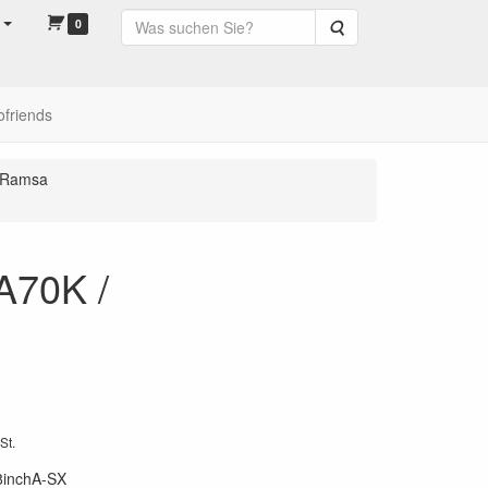
0
Suche
ofriends
Ramsa
A70K /
St.
8inchA-SX