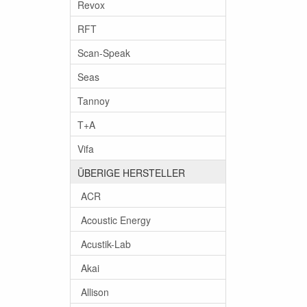
Revox
RFT
Scan-Speak
Seas
Tannoy
T+A
Vifa
ÜBERIGE HERSTELLER
ACR
Acoustic Energy
Acustik-Lab
Akai
Allison