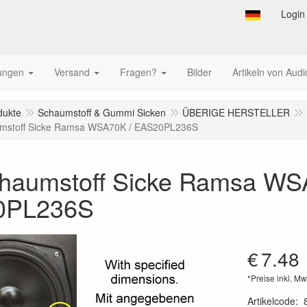
Login
tungen
Versand
Fragen?
Bilder
Artikeln von Audi
dukte
Schaumstoff & Gummi Sicken
ÜBERIGE HERSTELLER
umstoff Sicke Ramsa WSA70K / EAS20PL236S
chaumstoff Sicke Ramsa WS
0PL236S
€
7.48
*Preise inkl. Mw
Artikelcode
: