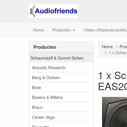
Home
Producten
(Video-)Reparaturanlei
Producten
Home
Pro
1 x Scha
Schaumstoff & Gummi Sicken
Acoustic Research
1 x S
Bang & Olufsen
EAS2
Bose
Bowers & Wilkins
Braun
Cerwin Vega
Dynaudio