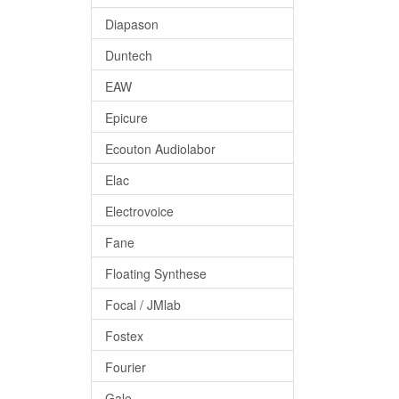
Diapason
Duntech
EAW
Epicure
Ecouton Audiolabor
Elac
Electrovoice
Fane
Floating Synthese
Focal / JMlab
Fostex
Fourier
Gale