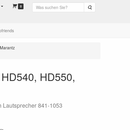
0
Suche
ofriends
Marantz
tz HD540, HD550,
ch Lautsprecher 841-1053