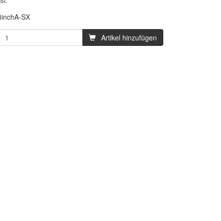
St.
8inchA-SX
Artikel hinzufügen