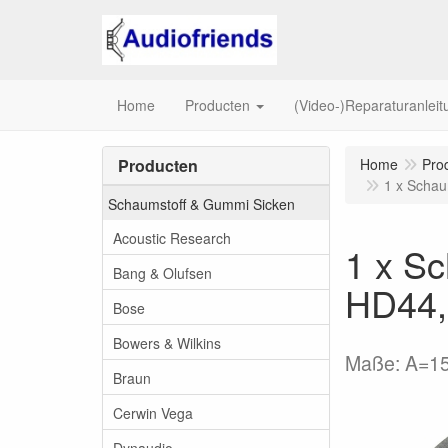
Home
Producten
(Video-)Reparaturanlei
Producten
Home
Pro
1 x Schau
Schaumstoff & Gummi Sicken
Acoustic Research
1 x S
Bang & Olufsen
HD44,
Bose
Bowers & Wilkins
Maße: A=150
Braun
Cerwin Vega
Dynaudio