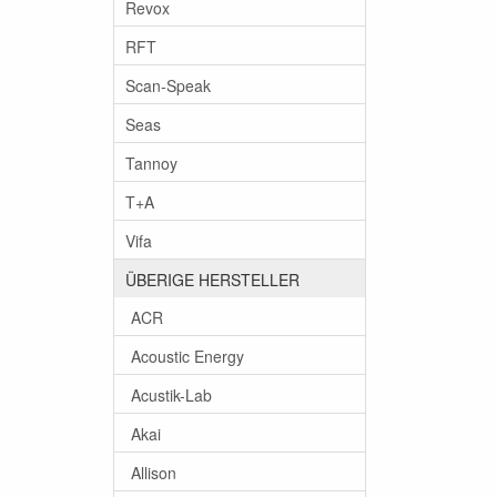
Revox
RFT
Scan-Speak
Seas
Tannoy
T+A
Vifa
ÜBERIGE HERSTELLER
ACR
Acoustic Energy
Acustik-Lab
Akai
Allison