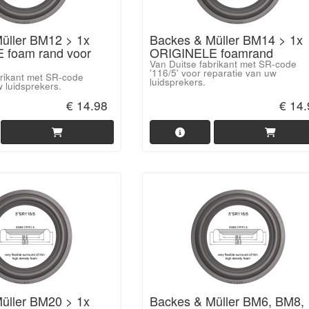
üller BM12 > 1x
Backes & Müller BM14 > 1x
 foam rand voor
ORIGINELE foamrand
Van Duitse fabrikant met SR-code
'116/5' voor reparatie van uw
brikant met SR-code
luidsprekers.
w luidsprekers.
€ 14.98
€ 14
üller BM20 > 1x
Backes & Müller BM6, BM8,