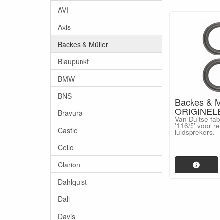
AVI
Axis
Backes & Müller
Blaupunkt
BMW
BNS
Backes & M
ORIGINELE
Bravura
Van Duitse fa
'116/5' voor r
Castle
luidsprekers.
Cello
Clarion
Dahlquist
Dali
Davis