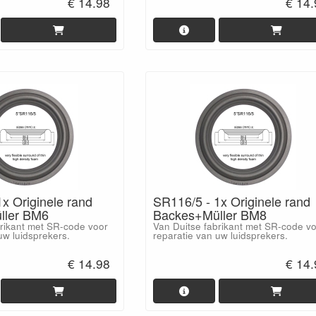
€ 14.98
€ 14
x Originele rand
SR116/5 - 1x Originele rand
ller BM6
Backes+Müller BM8
brikant met SR-code voor
Van Duitse fabrikant met SR-code v
uw luidsprekers.
reparatie van uw luidsprekers.
€ 14.98
€ 14