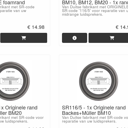
 foamrand
BM10, BM12, BM20 - 1x ran
brikant met SR-code
Van Duitse fabrikant met ORIGINEL
eparatie van uw
SR-code '116/5' voor reparatie van 
midrange luidsprekers.
€ 14.98
€ 14
x Originele rand
SR116/5 - 1x Originele rand
ller BM20
Backes+Müller BM10
brikant met SR-code voor
Van Duitse fabrikant met SR-code v
uw luidsprekers.
reparatie van uw luidsprekers.