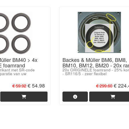
Backes & Müller BM6, BM8,
üller BM40 > 4x
BM10, BM12, BM20 - 20x ra
 foamrand
20x ORIGINELE foamrand - 25% kor
brikant met SR-code
- SR116/5 - zeer flexibel
eparatie van uw
€ 54.98
€ 224.
€ 59.92
€ 299.60