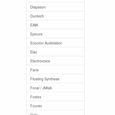
Diapason
Duntech
EAW
Epicure
Ecouton Audiolabor
Elac
Electrovoice
Fane
Floating Synthese
Focal / JMlab
Fostex
Fourier
Gale