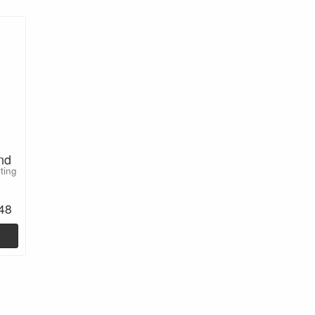
nd
ting
48