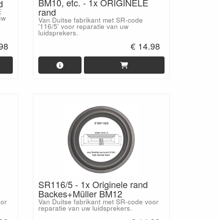
BM10, etc. - 1x ORIGINELE
d
rand
E
uw
Van Duitse fabrikant met SR-code
'116/5' voor reparatie van uw
luidsprekers.
.98
€ 14.98
SR116/5 - 1x Originele rand
Backes+Müller BM12
oor
Van Duitse fabrikant met SR-code voor
reparatie van uw luidsprekers.