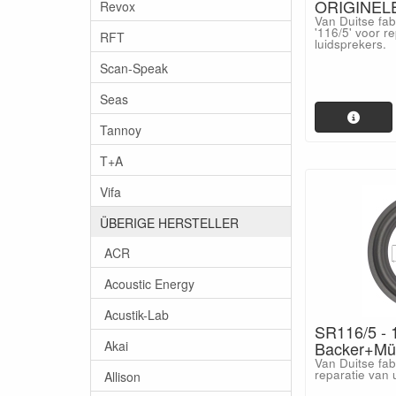
ORIGINELE
Revox
Van Duitse fa
'116/5' voor r
RFT
luidsprekers.
Scan-Speak
Seas
Tannoy
T+A
Vifa
ÜBERIGE HERSTELLER
ACR
Acoustic Energy
Acustik-Lab
SR116/5 - 1
Akai
Backer+Mü
Van Duitse fa
reparatie van 
Allison