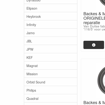
Elipson
Backes & M
Heybrook
ORIGINELE
reparatie
Infinity
Van Duitse fa
'116/5' voor u
Jamo
JBL
JPW
KEF
Magnat
Mission
Orbid Sound
Philips
Quadral
Backes & M