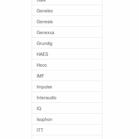
Genelec
Genesis
Genexxa
Grundig
HAES
Heco
IMF
Impulse
Interaudio
IQ
Isophon
ITT