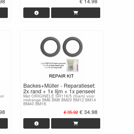
.98
€ 14.98
Backes+Müller - Reparatieset:
2x rand + 1x lijm + 1x penseel
oor
Met ORIGINELE SR116/5 (foam) voor
midrange BM6 BM8 BM20 BM12 BM14
BM40 BM18.
.98
€ 34.98
€ 35.92