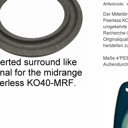
Artikelcode
:
Der Mittelt
Peerless KO
umgekehrte 
Recherche i
Originalqual
herstellen z
Maße 4”PEE-
Außendurch