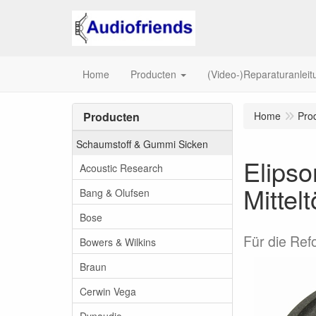
Home
Producten
(Video-)Reparaturanlei
Producten
Home
Pro
Schaumstoff & Gummi Sicken
Elipso
Acoustic Research
Mittelt
Bang & Olufsen
Bose
Für die Ref
Bowers & Wilkins
Braun
Cerwin Vega
Dynaudio