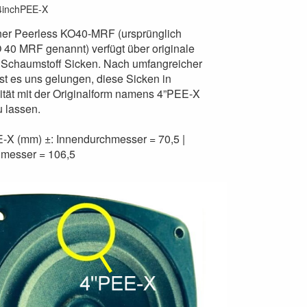
4inchPEE-X
öner Peerless KO40-MRF (ursprünglich
 40 MRF genannt) verfügt über originale
Schaumstoff Sicken. Nach umfangreicher
st es uns gelungen, diese Sicken in
ität mit der Originalform namens 4”PEE-X
u lassen.
X (mm) ±: Innendurchmesser = 70,5 |
messer = 106,5