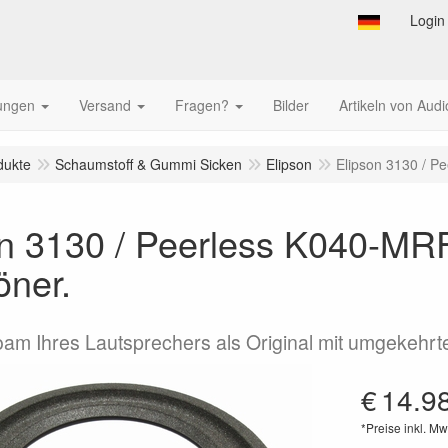
Login
tungen
Versand
Fragen?
Bilder
Artikeln von Audi
dukte
Schaumstoff & Gummi Sicken
Elipson
Elipson 3130 / Pe
n 3130 / Peerless K040-MRF
öner.
oam Ihres Lautsprechers als Original mit umgekehrt
€
14.9
*Preise inkl. Mw