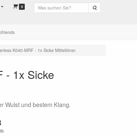
0
Suche
ofriends
erless K040-MRF - 1x Sicke Mitteltöner.
 - 1x Sicke
er Wulst und bestem Klang.
8
St.