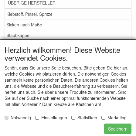
ÜBERIGE HERSTELLER
Klebstoff, Pinsel, Spritze
Sicken nach Maße
Staubkappe
Herzlich willkommen! Diese Website
Service
verwendet Cookies.
Klebstoff / Pinsel / Flüssigkeit
Schön, dass Sie unsere Seite besuchen. Bitte geben Sie hier an,
welche Cookies wir platzieren dürfen. Die notwendigen Cookies
Schaumstoff oder Gummi Sicken?
sammeln keine persönlichen Daten. Die anderen Cookies helfen
Wichtig bei Bestellung
uns, die Website und die Besuchererfahrung zu verbessern. Sie
helfen uns auch, Sie über unsere Produkte zu informieren. Sind
Nachrichten
Sie auf der Suche nach einer optimal funktionierenden Website
mit allen Vorteilen? Dann kreuze alle Kästchen an!
Kontakt
Allgemeine Verkaufsbedingungen
Notwendig
Einstellungen
Statistiken
Marketing
Speichern