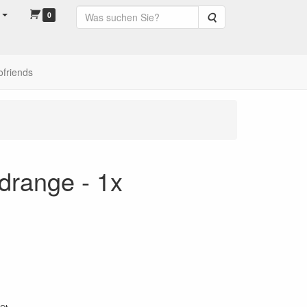
0
Suche
ofriends
drange - 1x