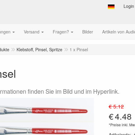
Login
tungen
Versand
Fragen?
Bilder
Artikeln von Audi
dukte
Klebstoff, Pinsel, Spritze
1 x Pinsel
nsel
ormationen finden Sie im Bild und im Hyperlink.
€ 5.12
€
4.48
*Preise inkl. Mw
Artikelcode
: