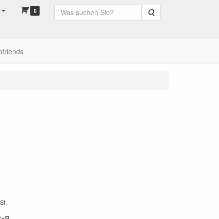
0
Suche
ofriends
St.
4xP