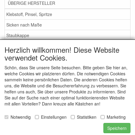
ÜBERIGE HERSTELLER
Klebstoff, Pinsel, Spritze
Sicken nach Maße
Staubkappe
Herzlich willkommen! Diese Website
Service
verwendet Cookies.
Klebstoff / Pinsel / Flüssigkeit
Schön, dass Sie unsere Seite besuchen. Bitte geben Sie hier an,
welche Cookies wir platzieren dürfen. Die notwendigen Cookies
Schaumstoff oder Gummi Sicken?
sammeln keine persönlichen Daten. Die anderen Cookies helfen
Wichtig bei Bestellung
uns, die Website und die Besuchererfahrung zu verbessern. Sie
helfen uns auch, Sie über unsere Produkte zu informieren. Sind
Nachrichten
Sie auf der Suche nach einer optimal funktionierenden Website
mit allen Vorteilen? Dann kreuze alle Kästchen an!
Kontakt
Allgemeine Verkaufsbedingungen
Notwendig
Einstellungen
Statistiken
Marketing
Speichern