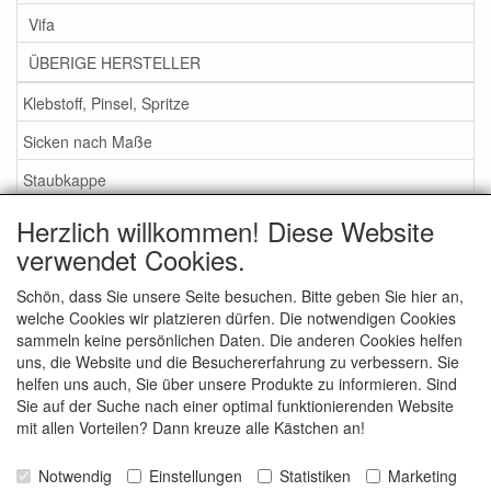
Vifa
ÜBERIGE HERSTELLER
Klebstoff, Pinsel, Spritze
Sicken nach Maße
Staubkappe
Herzlich willkommen! Diese Website
Service
verwendet Cookies.
Klebstoff / Pinsel / Flüssigkeit
Schön, dass Sie unsere Seite besuchen. Bitte geben Sie hier an,
welche Cookies wir platzieren dürfen. Die notwendigen Cookies
Schaumstoff oder Gummi Sicken?
sammeln keine persönlichen Daten. Die anderen Cookies helfen
Wichtig bei Bestellung
uns, die Website und die Besuchererfahrung zu verbessern. Sie
helfen uns auch, Sie über unsere Produkte zu informieren. Sind
Nachrichten
Sie auf der Suche nach einer optimal funktionierenden Website
mit allen Vorteilen? Dann kreuze alle Kästchen an!
Kontakt
Allgemeine Verkaufsbedingungen
Notwendig
Einstellungen
Statistiken
Marketing