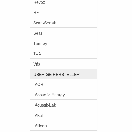
Revox
RFT
Scan-Speak
Seas
Tannoy
T+A
Vifa
ÜBERIGE HERSTELLER
ACR
Acoustic Energy
Acustik-Lab
Akai
Allison