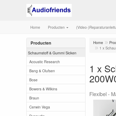
Home
Producten
(Video-)Reparaturanlei
Producten
Home
Pro
1 x Schau
Schaumstoff & Gummi Sicken
Acoustic Research
1 x Sc
Bang & Olufsen
200W
Bose
Bowers & Wilkins
Flexibel - 
Braun
Cerwin Vega
Dynaudio