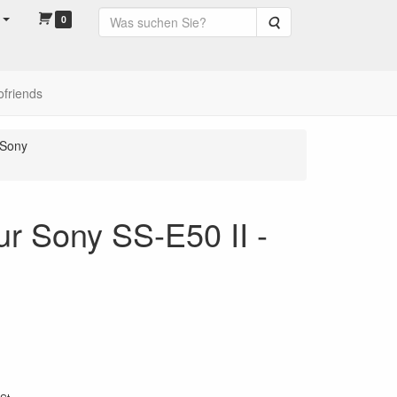
0
Suche
ofriends
Sony
ur Sony SS-E50 II -