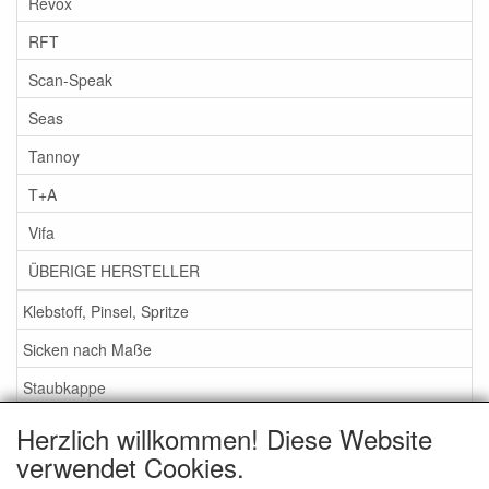
Revox
RFT
Scan-Speak
Seas
Tannoy
T+A
Vifa
ÜBERIGE HERSTELLER
Klebstoff, Pinsel, Spritze
Sicken nach Maße
Staubkappe
Herzlich willkommen! Diese Website
Service
verwendet Cookies.