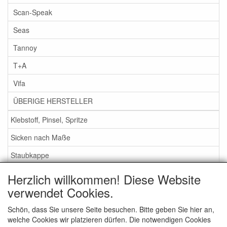
Scan-Speak
Seas
Tannoy
T+A
Vifa
ÜBERIGE HERSTELLER
Klebstoff, Pinsel, Spritze
Sicken nach Maße
Staubkappe
Herzlich willkommen! Diese Website
Service
verwendet Cookies.
Klebstoff / Pinsel / Flüssigkeit
Schön, dass Sie unsere Seite besuchen. Bitte geben Sie hier an,
welche Cookies wir platzieren dürfen. Die notwendigen Cookies
Schaumstoff oder Gummi Sicken?