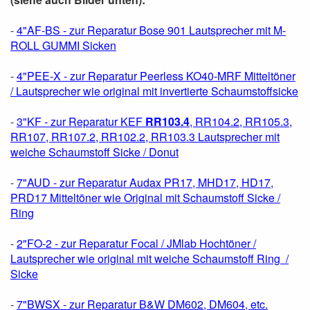
-
4"AF-BS - zur Reparatur Bose 901 Lautsprecher mit M-
ROLL GUMMI Sicken
-
4"PEE-X - zur Reparatur Peerless KO40-MRF ​​Mitteltöner
/ Lautsprecher wie original mit invertierte Schaumstoffsicke
-
3"KF - zur Reparatur KEF
RR103.4
, RR104.2, RR105.3,
RR107, RR107.2, RR102.2, RR103.3 Lautsprecher mit
weiche Schaumstoff Sicke / Donut
-
7"AUD - zur Reparatur Audax PR17, MHD17, HD17,
PRD17 Mitteltöner wie Original mit Schaumstoff Sicke /
Ring
-
2"FO-2 - zur Reparatur Focal / JMlab Hochtöner /
Lautsprecher wie original mit weiche Schaumstoff Ring /
Sicke
-
7"BWSX - zur Reparatur B&W DM602, DM604, etc.