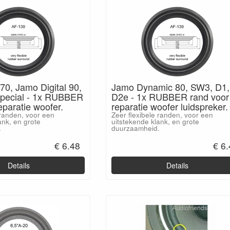
70, Jamo Digital 90,
Jamo Dynamic 80, SW3, D1,
pecial - 1x RUBBER
D2e - 1x RUBBER rand voor
eparatie woofer.
reparatie woofer luidspreker.
 randen, voor een
Zeer flexibele randen, voor een
ank, en grote
uitstekende klank, en grote
.
duurzaamheid.
€ 6.48
€ 6
Details
Details