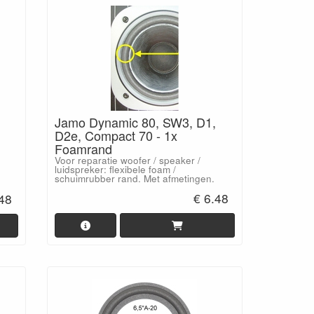
Jamo Dynamic 80, SW3, D1,
D2e, Compact 70 - 1x
Foamrand
Voor reparatie woofer / speaker /
luidspreker: flexibele foam /
schuimrubber rand. Met afmetingen.
€ 6.48
.48