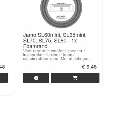
Jamo SL60mini, SL65mini,
SL70, SL75, SL80 - 1x
Foamrand
Voor reparatie woofer / speaker /
luidspreker: flexibele foam /
schuimrubber rand. Met afmetingen.
.48
€ 6.48