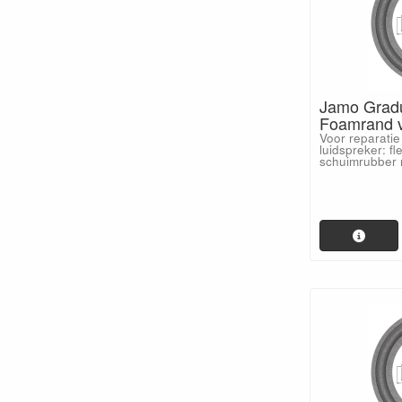
Jamo Gradu
Foamrand v
Voor reparatie
luidspreker: fl
schuimrubber 