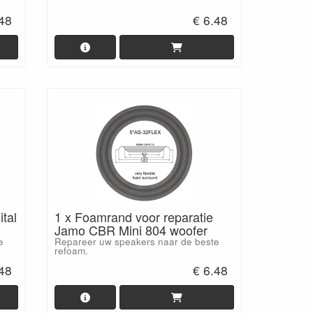
.48
€ 6.48
tal
1 x Foamrand voor reparatie
Jamo CBR Mini 804 woofer
e
Repareer uw speakers naar de beste
refoam.
.48
€ 6.48