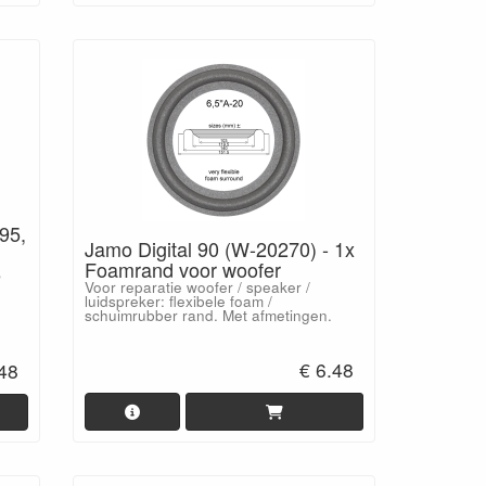
95,
Jamo Digital 90 (W-20270) - 1x
Foamrand voor woofer
e
Voor reparatie woofer / speaker /
luidspreker: flexibele foam /
schuimrubber rand. Met afmetingen.
€ 6.48
.48