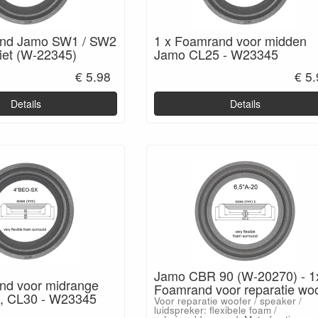
and Jamo SW1 / SW2
1 x Foamrand voor midden
iet (W-22345)
Jamo CL25 - W23345
€ 5.98
€ 5
Details
Details
Jamo CBR 90 (W-20270) - 1
nd voor midrange
Foamrand voor reparatie wo
, CL30 - W23345
Voor reparatie woofer / speaker /
luidspreker: flexibele foam /