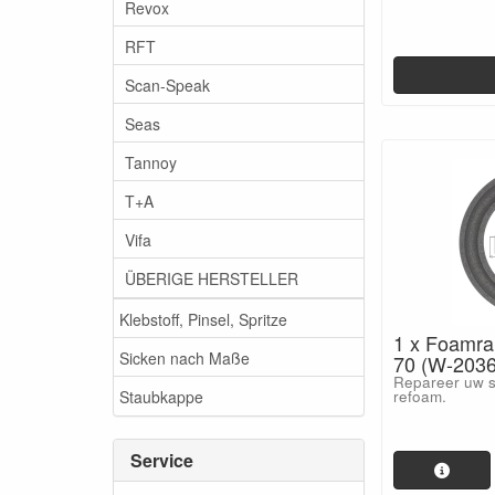
Revox
RFT
Scan-Speak
Seas
Tannoy
T+A
Vifa
ÜBERIGE HERSTELLER
Klebstoff, Pinsel, Spritze
1 x Foamr
Sicken nach Maße
70 (W-2036
Repareer uw s
Staubkappe
refoam.
Service