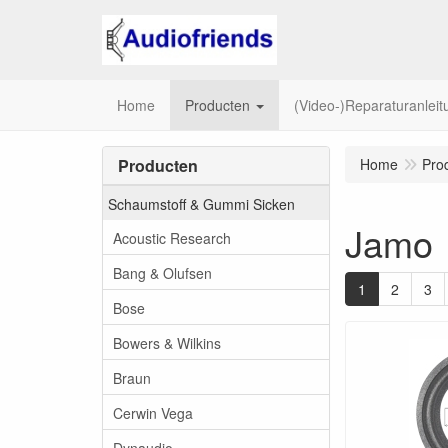
Home
Producten
(Video-)Reparaturanlei
Producten
Home
Pro
Schaumstoff & Gummi Sicken
Jamo
Acoustic Research
Bang & Olufsen
1
2
3
Bose
Bowers & Wilkins
Braun
Cerwin Vega
Dynaudio