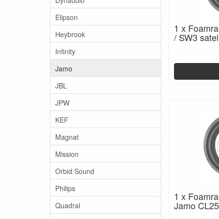
Elipson
1 x Foamr
Heybrook
/ SW3 satel
Infinity
Jamo
JBL
JPW
KEF
Magnat
Mission
Orbid Sound
Philips
1 x Foamra
Jamo CL25
Quadral