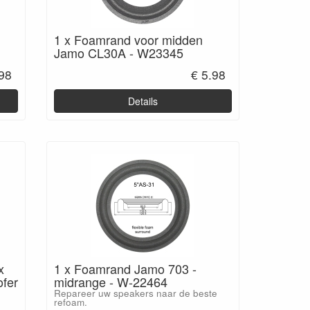
1 x Foamrand voor midden
Jamo CL30A - W23345
.98
€ 5.98
Details
x
1 x Foamrand Jamo 703 -
ofer
midrange - W-22464
Repareer uw speakers naar de beste
refoam.