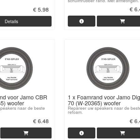
schuimrubber rand. Met afmetingen.
€ 6
€ 5.98
Details
and voor Jamo CBR
1 x Foamrand voor Jamo Digi
5) woofer
70 (W-20365) woofer
peakers naar de beste
Repareer uw speakers naar de best
refoam.
€ 6.48
€ 6