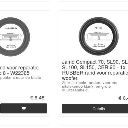
Jamo Compact 70, SL90, SL
SL100, SL150, CBR 90 - 1x
nd voor reparatie
RUBBER rand voor reparati
c 6 - W22365
woofer.
peakers naar de beste
Zeer flexibele randen, voor een
uitstekende klank, en grote
duurzaamheid.
€ 6.48
€ 6
Details