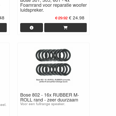
e
Foamrand voor reparatie woofer
luidspreker.
.48
€ 24.98
€ 29.92
Bose 802 - 16x RUBBER M-
ROLL rand - zeer duurzaam
Voor een fullrange speaker.
neel.