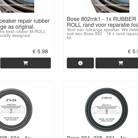
Bose 802mk1 - 1x RUBBER
peaker repair rubber
ROLL rand voor reparatie f
e as original.
Voor een fullrange speaker. We heb
the best rubber M-ROLL
ook een Bose 802 - 16 x rand repara
cially designed.
kit.
€ 5.98
€ 5
05, 601 - 1x
Bose 301, 305, 601 - 1x