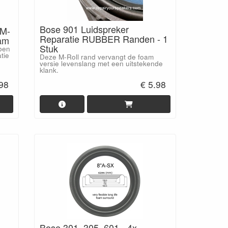
Bose 901 Luidspreker
 M-
Reparatie RUBBER Randen - 1
oam
Stuk
ben
tie
Deze M-Roll rand vervangt de foam
versie levenslang met een uitstekende
klank.
.98
€ 5.98
Bose 301, 305, 601 - 4x