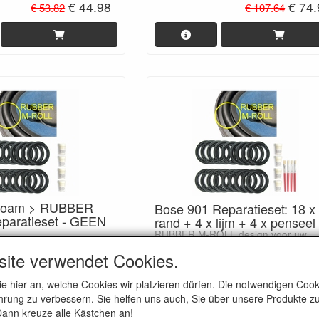
€ 44.98
€ 74
€ 53.82
€ 107.64
Foam > RUBBER
Bose 901 Reparatieset: 18 x
paratieset - GEEN
rand + 4 x lijm + 4 x penseel
RUBBER M-ROLL design voor uw
speakers. Levenslang duurzaam en
igineel met M-ROLL
uitstekende klank.
site verwendet Cookies.
te klank, beter dan
€ 86.48
€ 89
ie hier an, welche Cookies wir platzieren dürfen. Die notwendigen Co
€ 131.48
rung zu verbessern. Sie helfen uns auch, Sie über unsere Produkte zu
 Dann kreuze alle Kästchen an!