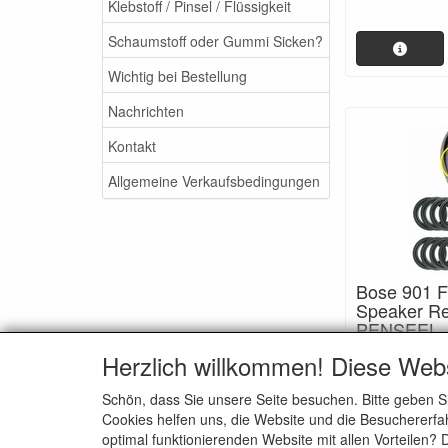
Klebstoff / Pinsel / Flüssigkeit
Schaumstoff oder Gummi Sicken?
Wichtig bei Bestellung
Nachrichten
Kontakt
Allgemeine Verkaufsbedingungen
Bose 901 
Speaker Re
PENSEEL.
Refoam als or
Herzlich willkommen! Diese Web
randen, perfec
foamranden.
Schön, dass Sie unsere Seite besuchen. Bitte geben S
Cookies helfen uns, die Website und die Besuchererfah
optimal funktionierenden Website mit allen Vorteilen?