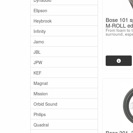
Elipson
Bose 101 s
Heybrook
M-ROLL edg
From foam to 
Infinity
surround, espe
Jamo
JBL
JPW
KEF
Magnat
Mission
Orbid Sound
Philips
Quadral
Bose 301, 3