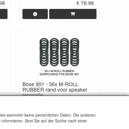
.98
€ 78.98
Bose 901 - 36x M-ROLL
RUBBER rand voor speaker
reparatie.
 met
Van foam naar rubber, speciaal
ontworpen voor het beste geluid.
.98
€ 159.98
okies sammeln keine persönlichen Daten. Die anderen
€ 215.28
 informieren. Sind Sie auf der Suche nach einer