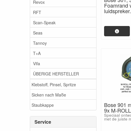
Revox
Foamrand v
luidspreker.
RFT
Scan-Speak
Seas
Tannoy
T+A
Vifa
ÜBERIGE HERSTELLER
Klebstoff, Pinsel, Spritze
Sicken nach Maße
Bose 901 
Staubkappe
9x M-ROLL
Speciaal ontwo
met de juiste ma
Service