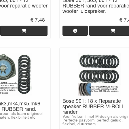
oor reparatie woofer
RUBBER rand voor reparati
woofer luidspreker.
€ 7.48
€ 7
Bose 901: 18 x Reparatie
mk3,mk4,mk5,mk6 -
speaker RUBBER M-ROLL
 RUBBER rand.
randen
rpen als foam origineel
Voor 'refoam' met M-design als origi
ten, flexibiliteit etc.
Perfecte pasvorm, perfect geluid,
flexibel, duurzaam.